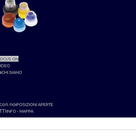
 pressione
 avvitatura
cchine speciali
OCUS ON
IDEO
a
CHI SIAMO
ONTROLLO
UALITA'
RODUZIONE
ALA PROVE
con noi
POSIZIONI APERTE
TTI
INFO - MAPPA