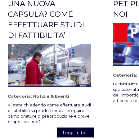
UNA NUOVA
PET P
CAPSULA? COME
NOI
EFFETTUARE STUDI
DI FATTIBILITA’
Categoria:
La rivista in
specializzat
dell'imbotti
Categoria:
Notizie & Eventi
articolo su di
Vi state chiedendo come effettuare studi
di fattibilità su prodotti nuovi, eseguire
campionature di preproduzione e prove
di applicazione?
Leggi tutto...