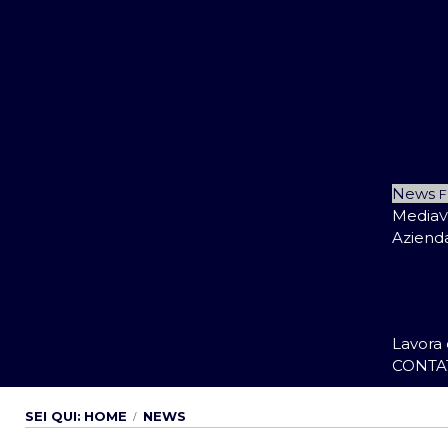
A
Ad
Ma
News
F
Media
V
Aziend
C
Q
P
S
Lavora 
CONTA
SEI QUI:
HOME
NEWS