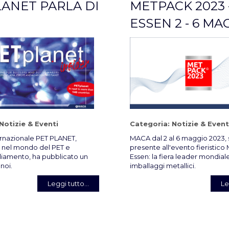
LANET PARLA DI
METPACK 2023 
ESSEN 2 - 6 MA
Notizie & Eventi
Categoria:
Notizie & Event
ternazionale PET PLANET,
MACA dal 2 al 6 maggio 2023, 
a nel mondo del PET e
presente all'evento fieristic
gliamento, ha pubblicato un
Essen: la fiera leader mondiale
 noi.
imballaggi metallici.
Leggi tutto...
Le