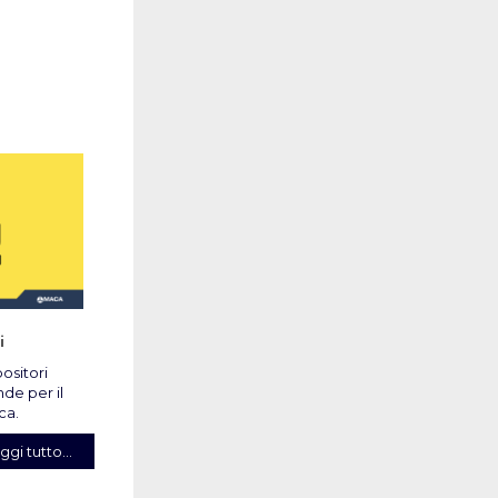
i
ositori
nde per il
ica.
ggi tutto...