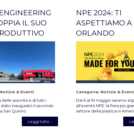
ENGINEERING
NPE 2024: TI
PPIA IL SUO
ASPETTIAMO A
PRODUTTIVO
ORLANDO
Notizie & Eventi
Categoria:
Notizie & Event
delle autorità e di tutti i
Dal 6 al 10 maggio saremo esp
 stato inaugurato il secondo
all'evento NPE: la fiera più gra
 a San Quirino
settore della plastica in Amer
Leggi tutto...
Le