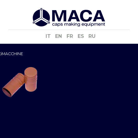
IT
EN
FR
ES
RU
i
MACCHINE
LLUMINIO
ta velocità
Presse
Stampi
Allungatrici
Bordatrici-Inseritrici