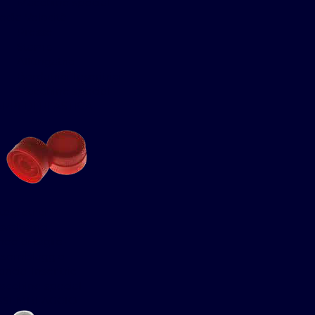
Macchine speciali
dia Velocità
Presse
Stampi
Allungatrici
Bordatrici-Inseritrici
Macchine speciali
APPI DI PLASTICA
tagliatrici-
svoltatrici
nee di taglio-
ssemblaggio
ancia-Inseritrici
cchine speciali
SSEMBLAGGIO