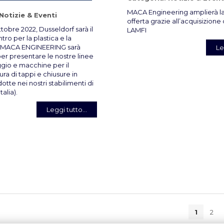
MACA Engineering amplierà la
Notizie & Eventi
offerta grazie all’acquisizione 
ttobre 2022, Dusseldorf sarà il
LAMFI
tro per la plastica e la
MACA ENGINEERING sarà
Le
er presentare le nostre linee
gio e macchine per il
ura di tappi e chiusure in
otte nei nostri stabilimenti di
alia).
Leggi tutto...
1
2