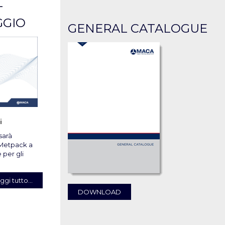
-
GGIO
GENERAL CATALOGUE
i
sarà
o Metpack a
 per gli
ggi tutto...
DOWNLOAD