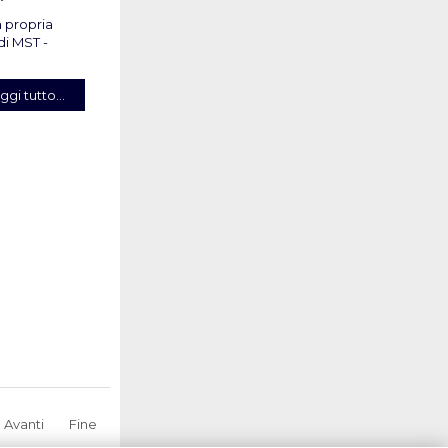
 propria
di MST -
ggi tutto...
Avanti
Fine