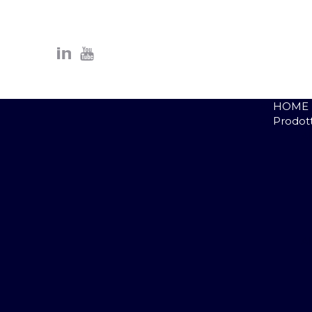
HOME
Prodott
A
Al