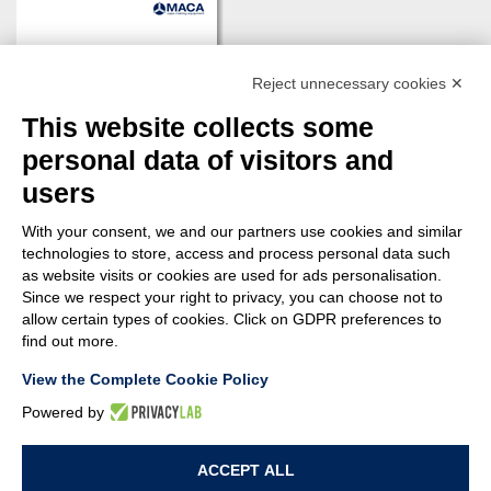
Reject unnecessary cookies ✕
This website collects some
personal data of visitors and
users
With your consent, we and our partners use cookies and similar
technologies to store, access and process personal data such
as website visits or cookies are used for ads personalisation.
Since we respect your right to privacy, you can choose not to
DOWNLOAD
allow certain types of cookies. Click on GDPR preferences to
find out more.
View the Complete Cookie Policy
Powered by
© MACA ENGINEERING SRL
- Via Ungaresca, 20 - 33080 San Quirino (PN)
ACCEPT ALL
Italy - P.Iva: 01094690938 - Capitale sociale: 62.400,00 i.v. - Rea: PN-42876