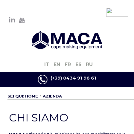
IT
EN
FR
ES
RU
(+39) 0434 91 96 61
SEI QUI:
HOME
AZIENDA
CHI SIAMO
MACA Engineering
è un’azienda italiana specializzata nella