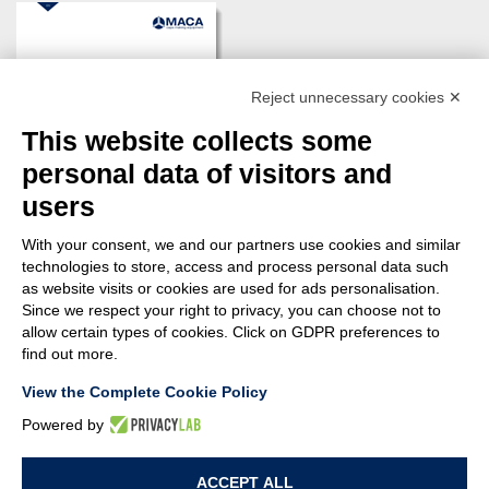
Reject unnecessary cookies ✕
This website collects some
personal data of visitors and
users
With your consent, we and our partners use cookies and similar
technologies to store, access and process personal data such
as website visits or cookies are used for ads personalisation.
Since we respect your right to privacy, you can choose not to
DOWNLOAD
allow certain types of cookies. Click on GDPR preferences to
find out more.
View the Complete Cookie Policy
Powered by
© MACA ENGINEERING SRL
- Via Ungaresca, 20 - 33080 San Quirino (PN)
ACCEPT ALL
Italy - P.Iva: 01094690938 - Capitale sociale: 62.400,00 i.v. - Rea: PN-42876