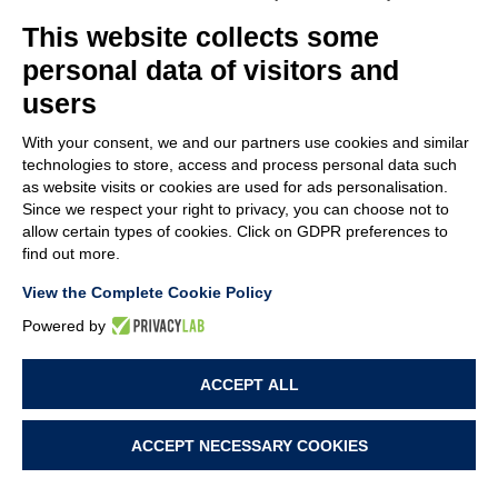
MACHINES DE DECOUPE-INSERTION
This website collects some
MACHINES SPÉCIALES
personal data of visitors and
users
ASSEMBLAGE
With your consent, we and our partners use cookies and similar
ASSEMBLAGE PAR PRESSION
technologies to store, access and process personal data such
as website visits or cookies are used for ads personalisation.
ASSEMBLAGE PAR VISSAGE
Since we respect your right to privacy, you can choose not to
allow certain types of cookies. Click on GDPR preferences to
MACHINES SPÉCIALES
find out more.
View the Complete Cookie Policy
Powered by
© MACA ENGINEERING SRL
- Via Ungaresca, 20 - 33080 San Quirino (PN)
ACCEPT ALL
Italy - P.Iva: 01094690938 - Capitale sociale: 62.400,00 i.v. - Rea: PN-42876
ACCEPT NECESSARY COOKIES
PROJECT BY
WEBIMMAGINE