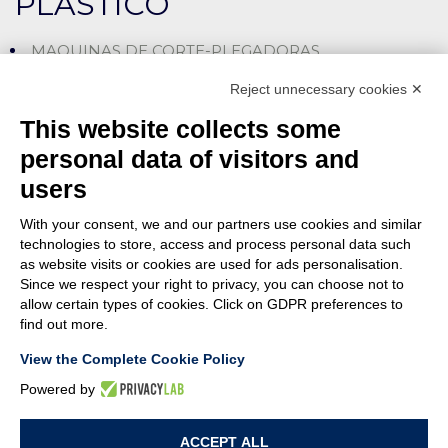
PLASTICO
MAQUINAS DE CORTE-PLEGADORAS
LÍNEAS DE CORTE-ENSAMBLE
Reject unnecessary cookies ✕
MÁQUINAS CORTADORAS-INSERTADORAS
This website collects some
MÁQUINAS ESPECIALES
personal data of visitors and
users
ENSAMBLADO
With your consent, we and our partners use cookies and similar
CON PRESIÓN (SNAP-ON)
technologies to store, access and process personal data such
as website visits or cookies are used for ads personalisation.
CON ATORNILLADO
Since we respect your right to privacy, you can choose not to
allow certain types of cookies. Click on GDPR preferences to
MÁQUINAS ESPECIALES
find out more.
View the Complete Cookie Policy
Powered by
© MACA ENGINEERING SRL
- Via Ungaresca, 20 - 33080 San Quirino (PN)
ACCEPT ALL